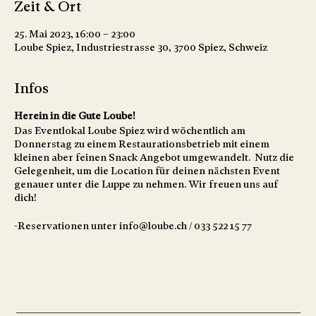
Zeit & Ort
25. Mai 2023, 16:00 – 23:00
Loube Spiez, Industriestrasse 30, 3700 Spiez, Schweiz
Infos
Herein in die Gute Loube!
Das Eventlokal Loube Spiez wird wöchentlich am
Donnerstag zu einem Restaurationsbetrieb mit einem
kleinen aber feinen Snack Angebot umgewandelt. Nutz die
Gelegenheit, um die Location für deinen nächsten Event
genauer unter die Luppe zu nehmen. Wir freuen uns auf
dich!
-Reservationen unter info@loube.ch / 033 522 15 77
Öbbis zum dri cho..
Nachos
mit Cheddar, Limetten-Sauerrahm und hausgemachter Salsa
Saisonale Tagessuppe