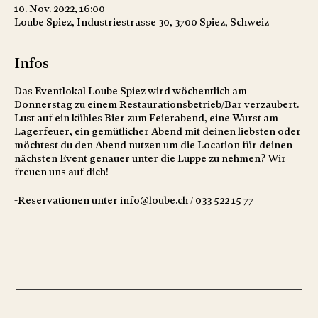
10. Nov. 2022, 16:00
Loube Spiez, Industriestrasse 30, 3700 Spiez, Schweiz
Infos
Das Eventlokal Loube Spiez wird wöchentlich am
Donnerstag zu einem Restaurationsbetrieb/Bar verzaubert.
Lust auf ein kühles Bier zum Feierabend, eine Wurst am
Lagerfeuer, ein gemütlicher Abend mit deinen liebsten oder
möchtest du den Abend nutzen um die Location für deinen
nächsten Event genauer unter die Luppe zu nehmen? Wir
freuen uns auf dich!
-Reservationen unter info@loube.ch / 033 522 15 77
Donnschtigs Dinner - einmal im Monat
Gönn dir ein top 3-Gang Menu, kreiert von unserem
wertvollen Catering Partner. Jeweils am Anfang des Monats
erfährst du, was sich die leidenschaftlichen Köche für dich
ausgedacht haben.
24.11.22