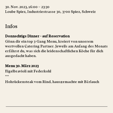
30. Nov. 2023, 16:00 – 23:30
Loube Spiez, Industriestrasse 30, 3700 Spiez, Schweiz
Infos
Donnschtigs Dinner - auf Reservation
Gönn dir ein top 3-Gang Menu, kreiert von unserem
wertvollen Catering Partner. Jeweils am Anfang des Monats
erfährst du, was sich die leidenschaftlichen Köche für dich
ausgedacht haben.
Menu 30. März 2023
Eigelbravioli mit Federkohl
***
Hohrückensteak vom Rind, hausgemachte mit Bärlauch
gefüllte Gnocchi
dazu Shiitakepilzessenz und Karotten
***
Russischer Zupfkuchen mit saisonalem Coulis und Früchten
->Vegetarier bitte voranmelden