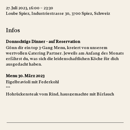
27. Juli 2023, 16:00 – 23:30
Loube Spiez, Industriestrasse 30, 3700 Spiez, Schweiz
Infos
Donnschtigs Dinner - auf Reservation
Gönn dir ein top 3-Gang Menu, kreiert von unserem
wertvollen Catering Partner. Jeweils am Anfang des Monats
erfährst du, was sich die leidenschaftlichen Köche für dich
ausgedacht haben.
Menu 30. März 2023
Eigelbravioli mit Federkohl
***
Hohrückensteak vom Rind, hausgemachte mit Bärlauch
gefüllte Gnocchi
dazu Shiitakepilzessenz und Karotten
***
Russischer Zupfkuchen mit saisonalem Coulis und Früchten
->Vegetarier bitte voranmelden