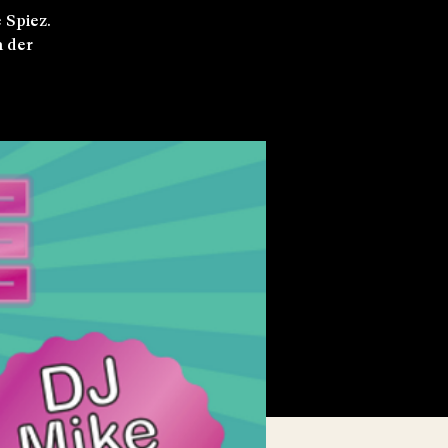
 Spiez.
n der