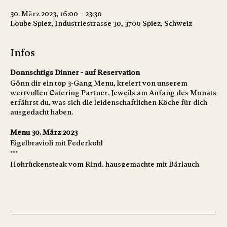
30. März 2023, 16:00 – 23:30
Loube Spiez, Industriestrasse 30, 3700 Spiez, Schweiz
Infos
Donnschtigs Dinner - auf Reservation
Gönn dir ein top 3-Gang Menu, kreiert von unserem
wertvollen Catering Partner. Jeweils am Anfang des Monats
erfährst du, was sich die leidenschaftlichen Köche für dich
ausgedacht haben.
Menu 30. März 2023
Eigelbravioli mit Federkohl
***
Hohrückensteak vom Rind, hausgemachte mit Bärlauch
gefüllte Gnocchi
dazu Shiitakepilzessenz und Karotten
***
Russischer Zupfkuchen mit saisonalem Coulis und Früchten
->Vegetarier bitte voranmelden